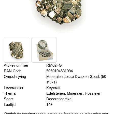
Artikelnummer
RM02FG
EAN Code
5060104581084
Omschrijving
Mineralen Losse Dwazen Goud. (50
stuks)
Leverancier
Keycraft
Thema
Edelstenen, Mineralen, Fossielen
Soort
Decoratieartikel
Leeftijd
14+
Ontdek de fascinerende wereld van fossielen en mineralen met