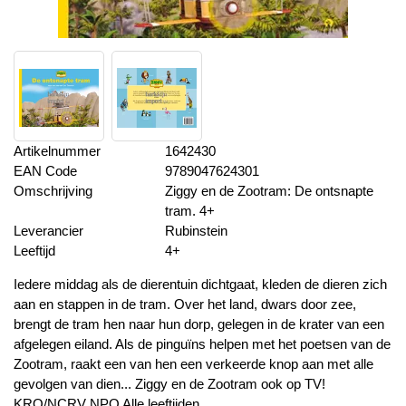
Artikelnummer
1642430
EAN Code
9789047624301
Omschrijving
Ziggy en de Zootram: De ontsnapte
tram. 4+
Leverancier
Rubinstein
Leeftijd
4+
Iedere middag als de dierentuin dichtgaat, kleden de dieren zich
aan en stappen in de tram. Over het land, dwars door zee,
brengt de tram hen naar hun dorp, gelegen in de krater van een
afgelegen eiland. Als de pinguïns helpen met het poetsen van de
Zootram, raakt een van hen een verkeerde knop aan met alle
gevolgen van dien... Ziggy en de Zootram ook op TV!
KRO/NCRV NPO Alle leeftijden