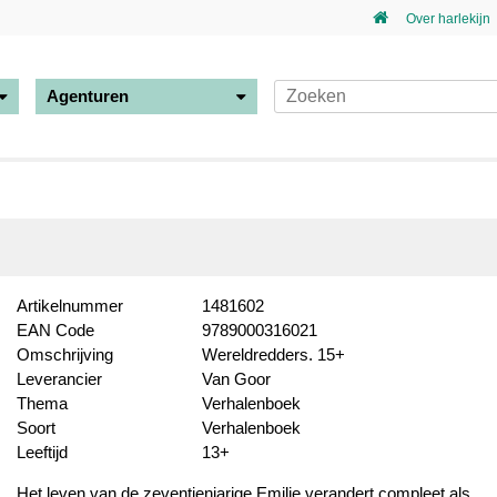
Over harlekijn
Agenturen
Artikelnummer
1481602
EAN Code
9789000316021
Omschrijving
Wereldredders. 15+
Leverancier
Van Goor
Thema
Verhalenboek
Soort
Verhalenboek
Leeftijd
13+
Het leven van de zeventienjarige Emilie verandert compleet als