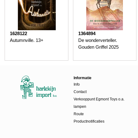
1628122
1364894
Autumnville. 13+
De wonderverteller.
Gouden Griffel 2025
Informatie
Info
Contact
Verkooppunt Egmont Toys o.a.
lampen
Route
Productnotificaties