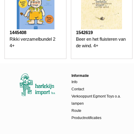
1445408
1542619
Rikki verzamelbundel 2
Beer en het fluisteren van
4+
de wind. 4+
Informatie
Info
Contact
Verkooppunt Egmont Toys o.a.
lampen
Route
Productnotificaties