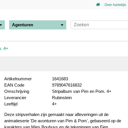
Over harlekijn
Agenturen
m. 4+
Artikelnummer
1641683
EAN Code
9789047616832
Omschrijving
Stripalbum van Pim en Pom. 4+
Leverancier
Rubinstein
Leeftijd
4+
Deze stripverhalen zijn gemaakt naar afleveringen uit de
animatieserie 'De avonturen van Pim & Pom', gebaseerd op de
karakters van Mies Bouhuys en de tekeningen van Fiep