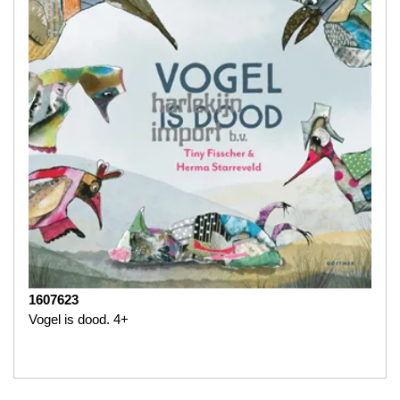
1607623
Vogel is dood. 4+