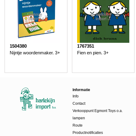
1504380
1767351
Nijntje woordenmaker. 3+
Fien en pien. 3+
Informatie
Info
Contact
Verkooppunt Egmont Toys o.a.
lampen
Route
Productnotificaties