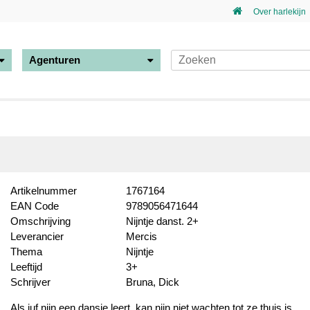
Over harlekijn
Agenturen
Artikelnummer
1767164
EAN Code
9789056471644
Omschrijving
Nijntje danst. 2+
Leverancier
Mercis
Thema
Nijntje
Leeftijd
3+
Schrijver
Bruna, Dick
Als juf nijn een dansje leert, kan nijn niet wachten tot ze thuis is