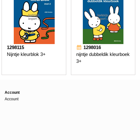
1298115
1298016
Nijntje kleurblok 3+
nijntje dubbeldik kleurboek
3+
Account
Account