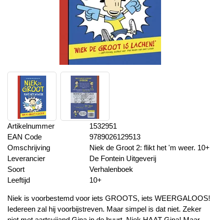
Artikelnummer
1532951
EAN Code
9789026129513
Omschrijving
Niek de Groot 2: flikt het 'm weer. 10+
Leverancier
De Fontein Uitgeverij
Soort
Verhalenboek
Leeftijd
10+
Niek is voorbestemd voor iets GROOTS, iets WEERGALOOS!
Iedereen zal hij voorbijstreven. Maar simpel is dat niet. Zeker
niet met aartsvijand Gina in de buurt. Niek HAAT Gina! Maar