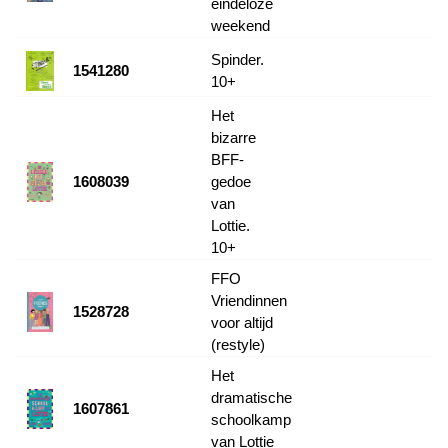
eindeloze
weekend
Spinder.
1541280
10+
Het
bizarre
BFF-
1608039
gedoe
van
Lottie.
10+
FFO
Vriendinnen
1528728
voor altijd
(restyle)
Het
dramatische
1607861
schoolkamp
van Lottie