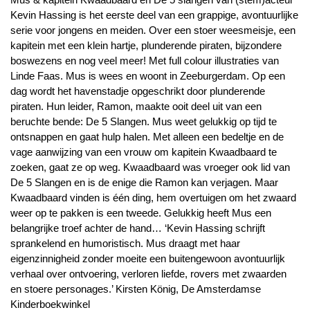
Kevin Hassing is het eerste deel van een grappige, avontuurlijke
serie voor jongens en meiden. Over een stoer weesmeisje, een
kapitein met een klein hartje, plunderende piraten, bijzondere
boswezens en nog veel meer! Met full colour illustraties van
Linde Faas. Mus is wees en woont in Zeeburgerdam. Op een
dag wordt het havenstadje opgeschrikt door plunderende
piraten. Hun leider, Ramon, maakte ooit deel uit van een
beruchte bende: De 5 Slangen. Mus weet gelukkig op tijd te
ontsnappen en gaat hulp halen. Met alleen een bedeltje en de
vage aanwijzing van een vrouw om kapitein Kwaadbaard te
zoeken, gaat ze op weg. Kwaadbaard was vroeger ook lid van
De 5 Slangen en is de enige die Ramon kan verjagen. Maar
Kwaadbaard vinden is één ding, hem overtuigen om het zwaard
weer op te pakken is een tweede. Gelukkig heeft Mus een
belangrijke troef achter de hand… ‘Kevin Hassing schrijft
sprankelend en humoristisch. Mus draagt met haar
eigenzinnigheid zonder moeite een buitengewoon avontuurlijk
verhaal over ontvoering, verloren liefde, rovers met zwaarden
en stoere personages.’ Kirsten König, De Amsterdamse
Kinderboekwinkel