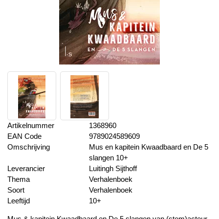
Artikelnummer
1368960
EAN Code
9789024589609
Omschrijving
Mus en kapitein Kwaadbaard en De 5
slangen 10+
Leverancier
Luitingh Sijthoff
Thema
Verhalenboek
Soort
Verhalenboek
Leeftijd
10+
Mus & kapitein Kwaadbaard en De 5 slangen van (stem)acteur