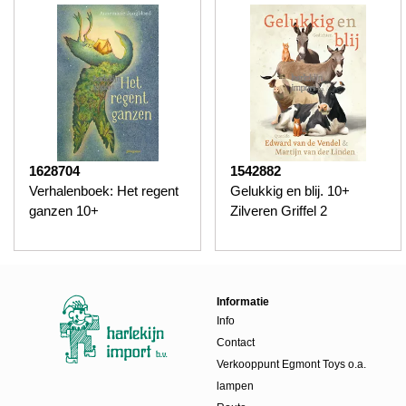
1628704
1542882
Verhalenboek: Het regent
Gelukkig en blij. 10+
ganzen 10+
Zilveren Griffel 2
Informatie
Info
Contact
Verkooppunt Egmont Toys o.a.
lampen