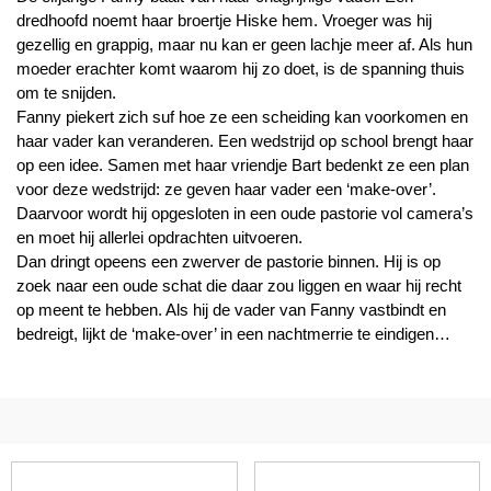
dredhoofd noemt haar broertje Hiske hem. Vroeger was hij
gezellig en grappig, maar nu kan er geen lachje meer af. Als hun
moeder erachter komt waarom hij zo doet, is de spanning thuis
om te snijden.
Fanny piekert zich suf hoe ze een scheiding kan voorkomen en
haar vader kan veranderen. Een wedstrijd op school brengt haar
op een idee. Samen met haar vriendje Bart bedenkt ze een plan
voor deze wedstrijd: ze geven haar vader een ‘make-over’.
Daarvoor wordt hij opgesloten in een oude pastorie vol camera’s
en moet hij allerlei opdrachten uitvoeren.
Dan dringt opeens een zwerver de pastorie binnen. Hij is op
zoek naar een oude schat die daar zou liggen en waar hij recht
op meent te hebben. Als hij de vader van Fanny vastbindt en
bedreigt, lijkt de ‘make-over’ in een nachtmerrie te eindigen…