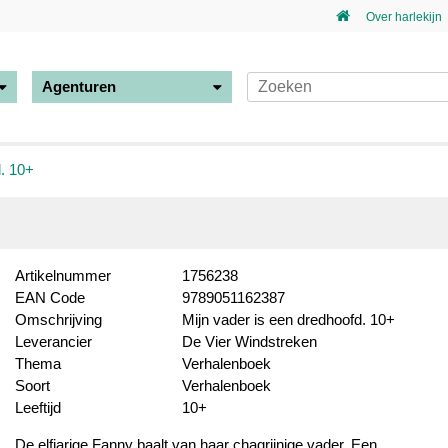
Over harlekijn
Agenturen
d. 10+
Artikelnummer
1756238
EAN Code
9789051162387
Omschrijving
Mijn vader is een dredhoofd. 10+
Leverancier
De Vier Windstreken
Thema
Verhalenboek
Soort
Verhalenboek
Leeftijd
10+
De elfjarige Fanny baalt van haar chagrijnige vader. Een