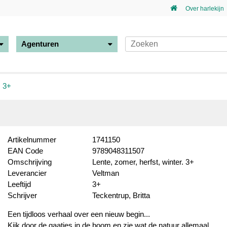
Over harlekijn
Agenturen
. 3+
Artikelnummer
1741150
EAN Code
9789048311507
Omschrijving
Lente, zomer, herfst, winter. 3+
Leverancier
Veltman
Leeftijd
3+
Schrijver
Teckentrup, Britta
Een tijdloos verhaal over een nieuw begin...
Kijk door de gaatjes in de boom en zie wat de natuur allemaal