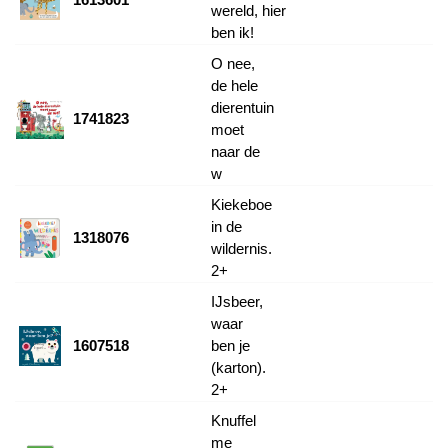
wereld, hier
ben ik!
O nee,
de hele
dierentuin
1741823
moet
naar de
w
Kiekeboe
in de
1318076
wildernis.
2+
IJsbeer,
waar
1607518
ben je
(karton).
2+
Knuffel
me