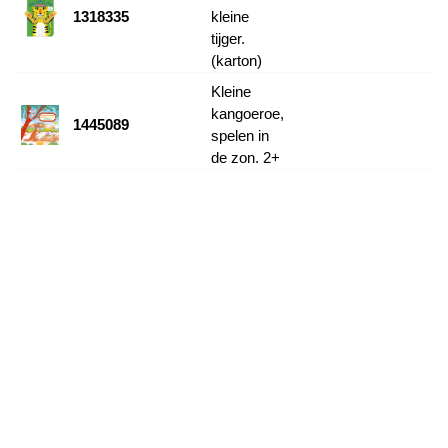
1318335
kleine
tijger.
(karton)
Kleine
kangoeroe,
1445089
spelen in
de zon. 2+