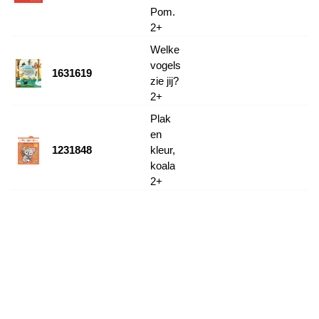
Pom.
2+
Welke
vogels
1631619
zie jij?
2+
Plak
en
1231848
kleur,
koala
2+