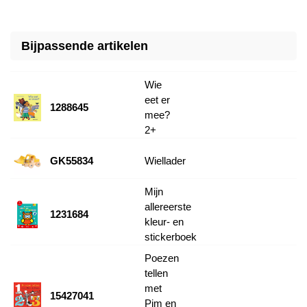
Bijpassende artikelen
Wie
eet er
1288645
mee?
2+
GK55834
Wiellader
Mijn
allereerste
1231684
kleur- en
stickerboek
Poezen
tellen
met
15427041
Pim en