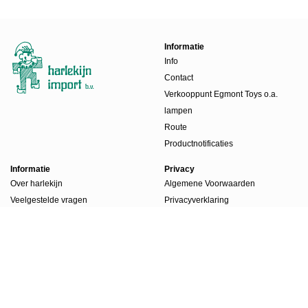
Informatie
Info
Contact
Verkooppunt Egmont Toys o.a.
lampen
Route
Productnotificaties
Informatie
Privacy
Over harlekijn
Algemene Voorwaarden
Veelgestelde vragen
Privacyverklaring
Beursdagen
Werkwijze
Boekenlabels
Account
Account