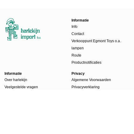
Informatie
Info
Contact
Verkooppunt Egmont Toys o.a.
lampen
Route
Productnotificaties
Informatie
Privacy
Over harlekijn
Algemene Voorwaarden
Veelgestelde vragen
Privacyverklaring
Beursdagen
Werkwijze
Boekenlabels
Account
Account