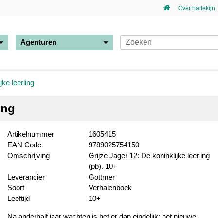
Over harlekijn
Agenturen
jke leerling
ing
Artikelnummer
1605415
EAN Code
9789025754150
Omschrijving
Grijze Jager 12: De koninklijke leerling
(pb). 10+
Leverancier
Gottmer
Soort
Verhalenboek
Leeftijd
10+
Na anderhalf jaar wachten is het er dan eindelijk: het nieuwe