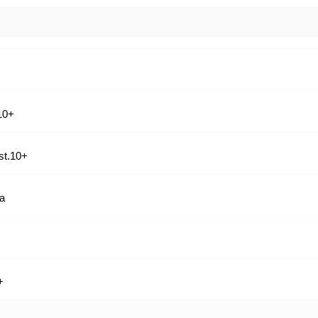
10+
st.10+
ra
+