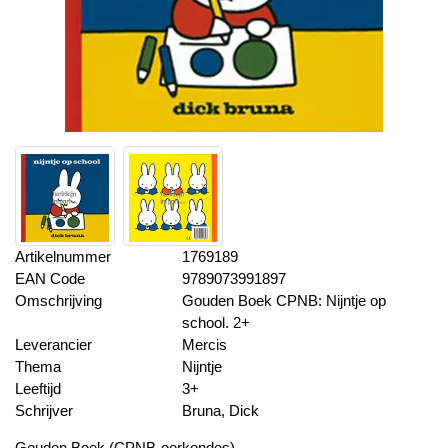
Artikelnummer
1769189
EAN Code
9789073991897
Omschrijving
Gouden Boek CPNB: Nijntje op
school. 2+
Leverancier
Mercis
Thema
Nijntje
Leeftijd
3+
Schrijver
Bruna, Dick
Gouden Boek (CPNB-oorkondes)