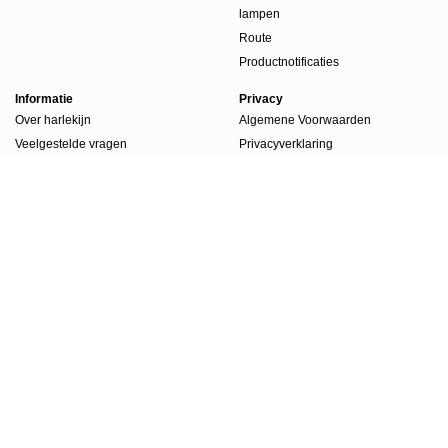
lampen
Route
Productnotificaties
Informatie
Privacy
Over harlekijn
Algemene Voorwaarden
Veelgestelde vragen
Privacyverklaring
Beursdagen
Werkwijze
Boekenlabels
Account
Account