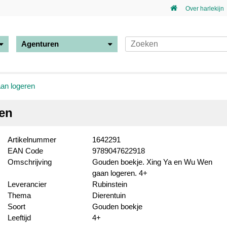
Over harlekijn
Agenturen
an logeren
en
Artikelnummer
1642291
EAN Code
9789047622918
Omschrijving
Gouden boekje. Xing Ya en Wu Wen
gaan logeren. 4+
Leverancier
Rubinstein
Thema
Dierentuin
Soort
Gouden boekje
Leeftijd
4+