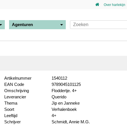
Over harlekijn
Agenturen
Artikelnummer
1540112
EAN Code
9789045101125
Omschrijving
Floddertje. 4+
Leverancier
Querido
Thema
Jip en Janneke
Soort
Verhalenboek
Leeftijd
4+
Schrijver
Schmidt, Annie M.G.