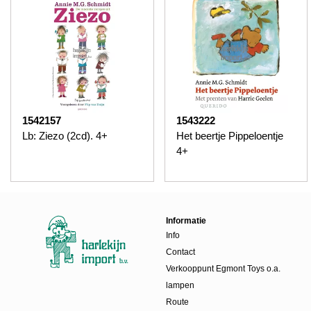
1542157
1543222
Lb: Ziezo (2cd). 4+
Het beertje Pippeloentje
4+
Informatie
Info
Contact
Verkooppunt Egmont Toys o.a.
lampen
Route