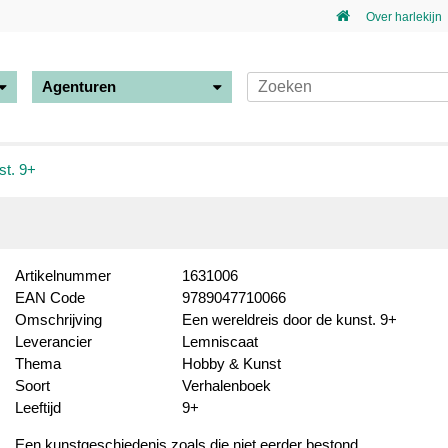
Over harlekijn
Agenturen
st. 9+
Artikelnummer
1631006
EAN Code
9789047710066
Omschrijving
Een wereldreis door de kunst. 9+
Leverancier
Lemniscaat
Thema
Hobby & Kunst
Soort
Verhalenboek
Leeftijd
9+
Een kunstgeschiedenis zoals die niet eerder bestond.