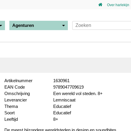
Over harlekijn
Agenturen
Artikelnummer
1630961
EAN Code
9789047709619
Omschrijving
Een wereld vol steden. 8+
Leverancier
Lemniscaat
Thema
Educatief
Soort
Educatief
Leeftijd
8+
De meest bijzondere wereldsteden in design en soundbites.