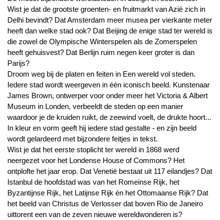
Wist je dat de grootste groenten- en fruitmarkt van Azië zich in
Delhi bevindt? Dat Amsterdam meer musea per vierkante meter
heeft dan welke stad ook? Dat Beijing de enige stad ter wereld is
die zowel de Olympische Winterspelen als de Zomerspelen
heeft gehuisvest? Dat Berlijn ruim negen keer groter is dan
Parijs?
Droom weg bij de platen en feiten in Een wereld vol steden.
Iedere stad wordt weergeven in één iconisch beeld. Kunstenaar
James Brown, ontwerper voor onder meer het Victoria & Albert
Museum in Londen, verbeeldt de steden op een manier
waardoor je de kruiden ruikt, de zeewind voelt, de drukte hoort...
In kleur en vorm geeft hij iedere stad gestalte - en zijn beeld
wordt gelardeerd met bijzondere feitjes in tekst.
Wist je dat het eerste stoplicht ter wereld in 1868 werd
neergezet voor het Londense House of Commons? Het
ontplofte het jaar erop. Dat Venetië bestaat uit 117 eilandjes? Dat
Istanbul de hoofdstad was van het Romeinse Rijk, het
Byzantijnse Rijk, het Latijnse Rijk én het Ottomaanse Rijk? Dat
het beeld van Christus de Verlosser dat boven Rio de Janeiro
uittorent een van de zeven nieuwe wereldwonderen is?