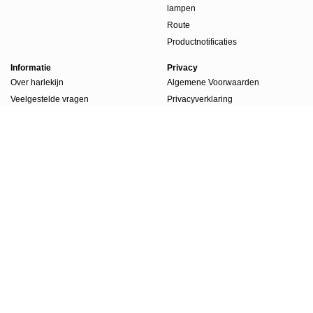
lampen
Route
Productnotificaties
Informatie
Privacy
Over harlekijn
Algemene Voorwaarden
Veelgestelde vragen
Privacyverklaring
Beursdagen
Werkwijze
Boekenlabels
Account
Account