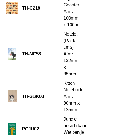
Coaster
TH-C218
Afm:
100mm
x 100m
Notelet
(Pack
Of 5)
TH-NC58
Afm:
132mm
x
85mm
Kitten
Notebook
TH-SBK03
Afm:
90mm x
125mm
Jungle
ansichtkaart.
PCJU02
Wat ben je