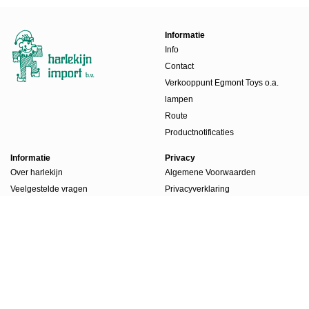
Informatie
Info
Contact
Verkooppunt Egmont Toys o.a.
lampen
Route
Productnotificaties
Informatie
Privacy
Over harlekijn
Algemene Voorwaarden
Veelgestelde vragen
Privacyverklaring
Beursdagen
Werkwijze
Boekenlabels
Account
Account