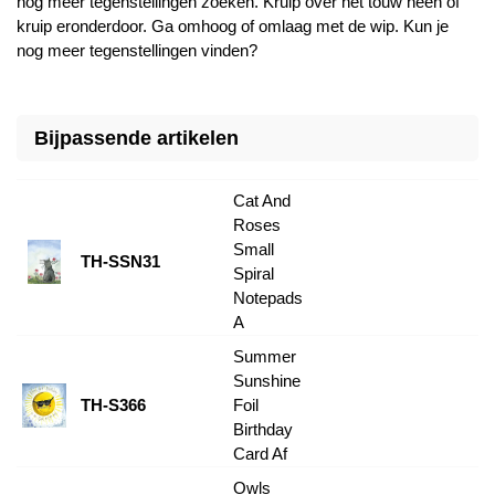
nog meer tegenstellingen zoeken. Kruip over het touw heen of
kruip eronderdoor. Ga omhoog of omlaag met de wip. Kun je
nog meer tegenstellingen vinden?
Bijpassende artikelen
Cat And
Roses
Small
TH-SSN31
Spiral
Notepads
A
Summer
Sunshine
TH-S366
Foil
Birthday
Card Af
Owls