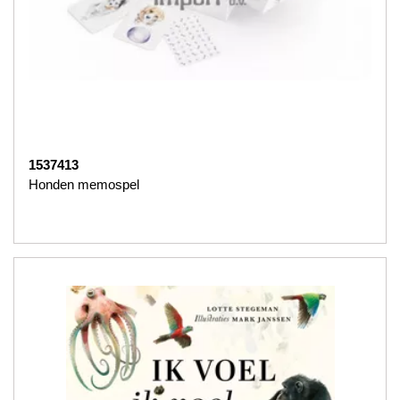
1537413
Honden memospel