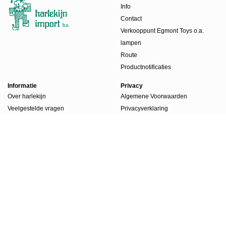
Info
Contact
Verkooppunt Egmont Toys o.a.
lampen
Route
Productnotificaties
Informatie
Privacy
Over harlekijn
Algemene Voorwaarden
Veelgestelde vragen
Privacyverklaring
Beursdagen
Werkwijze
Boekenlabels
Account
Account